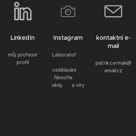
LinkedIn
Instagram
kontaktní e-
mail
🧑🏼‍🔬👨🏻‍💼
můj profesní
Laboratoř 🌍
profil
✨️
patrik.cermak@
vzdělávání 🎓
email.cz
filosofie 📖
vědy 💡 a víry
🙏🏼